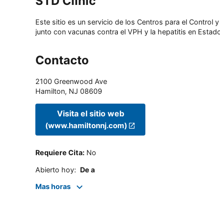
STD Clinic
Este sitio es un servicio de los Centros para el Contro
junto con vacunas contra el VPH y la hepatitis en Estado
Contacto
2100 Greenwood Ave
Hamilton
,
NJ
08609
Visita el sitio web
(www.hamiltonnj.com)
Requiere Cita
:
No
Abierto hoy
:
De a
Mas horas