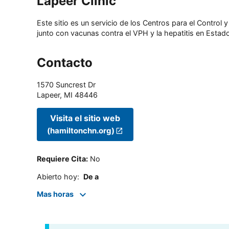
Lapeer Clinic
Este sitio es un servicio de los Centros para el Contro
junto con vacunas contra el VPH y la hepatitis en Estado
Contacto
1570 Suncrest Dr
Lapeer
,
MI
48446
Visita el sitio web
(hamiltonchn.org)
Requiere Cita
:
No
Abierto hoy
:
De a
Mas horas