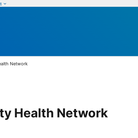
w
alth Network
y Health Network