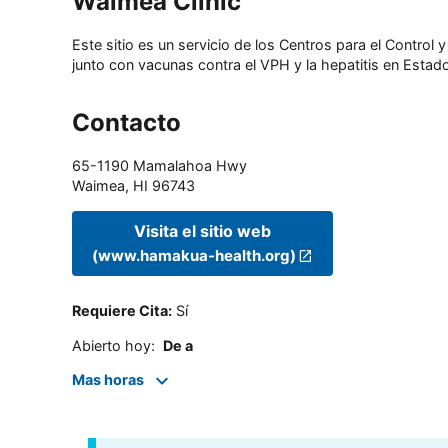
Waimea Clinic
Este sitio es un servicio de los Centros para el Contro
junto con vacunas contra el VPH y la hepatitis en Estado
Contacto
65-1190 Mamalahoa Hwy
Waimea
,
HI
96743
Visita el sitio web
(www.hamakua-health.org)
Requiere Cita
:
Sí
Abierto hoy
:
De a
Mas horas