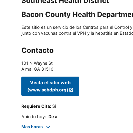
Southeast Health District
Bacon County Health Departme
Este sitio es un servicio de los Centros para el Contro
junto con vacunas contra el VPH y la hepatitis en Estado
Contacto
101 N Wayne St
Alma
,
GA
31510
Visita el sitio web
(www.sehdph.org)
Requiere Cita
:
Sí
Abierto hoy
:
De a
Mas horas