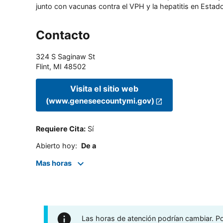
junto con vacunas contra el VPH y la hepatitis en Estado
Contacto
324 S Saginaw St
Flint
,
MI
48502
Visita el sitio web
(www.geneseecountymi.gov)
Requiere Cita
:
Sí
Abierto hoy
:
De a
Mas horas
Las horas de atención podrían cambiar. Por