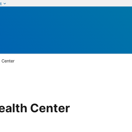
w
h Center
ealth Center