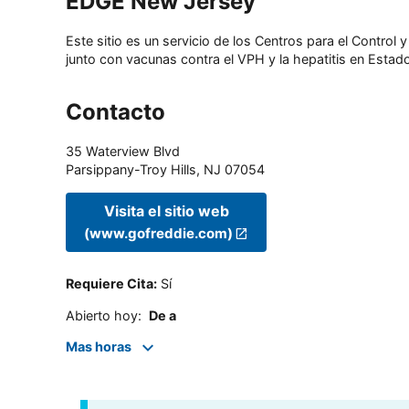
EDGE New Jersey
Este sitio es un servicio de los Centros para el Contro
junto con vacunas contra el VPH y la hepatitis en Estado
Contacto
35 Waterview Blvd
Parsippany-Troy Hills
,
NJ
07054
Visita el sitio web
(www.gofreddie.com)
Requiere Cita
:
Sí
Abierto hoy
:
De a
Mas horas