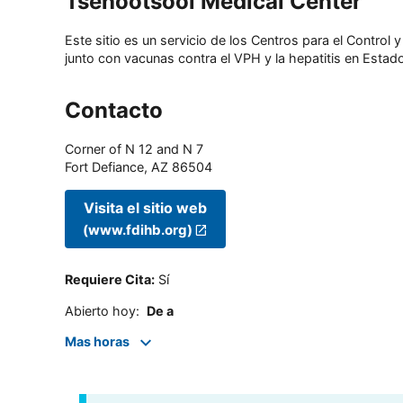
Tsehootsooi Medical Center
Este sitio es un servicio de los Centros para el Contro
junto con vacunas contra el VPH y la hepatitis en Estado
Contacto
Corner of N 12 and N 7
Fort Defiance
,
AZ
86504
Visita el sitio web
(www.fdihb.org)
Requiere Cita
:
Sí
Abierto hoy
:
De a
Mas horas