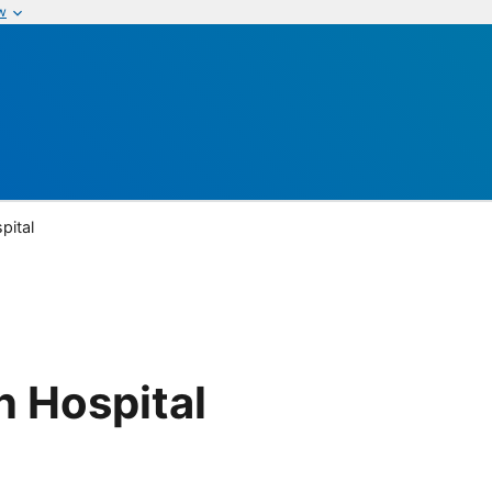
w
pital
n Hospital