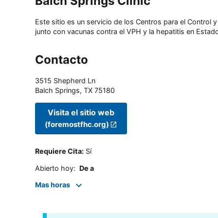
Balch Springs Clinic
Este sitio es un servicio de los Centros para el Contro
junto con vacunas contra el VPH y la hepatitis en Estado
Contacto
3515 Shepherd Ln
Balch Springs
,
TX
75180
Visita el sitio web
(foremostfhc.org)
Requiere Cita
:
Sí
Abierto hoy
:
De a
Mas horas