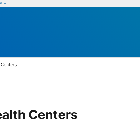
w
 Centers
alth Centers