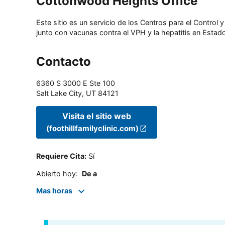
Cottonwood Heights Office
Este sitio es un servicio de los Centros para el Contro
junto con vacunas contra el VPH y la hepatitis en Estado
Contacto
6360 S 3000 E Ste 100
Salt Lake City
,
UT
84121
Visita el sitio web
(foothillfamilyclinic.com)
Requiere Cita
:
Sí
Abierto hoy
:
De a
Mas horas