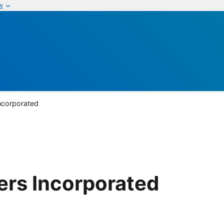
w
Incorporated
ers Incorporated