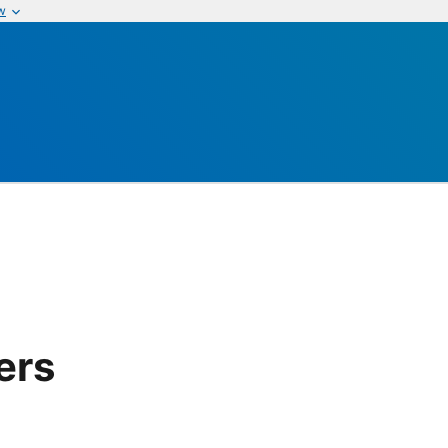
w
ers