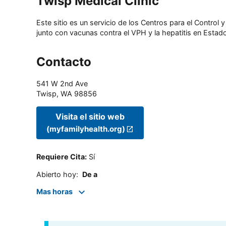
Twisp Medical Clinic
Este sitio es un servicio de los Centros para el Contro
junto con vacunas contra el VPH y la hepatitis en Estado
Contacto
541 W 2nd Ave
Twisp
,
WA
98856
Visita el sitio web
(myfamilyhealth.org)
Requiere Cita
:
Sí
Abierto hoy
:
De a
Mas horas