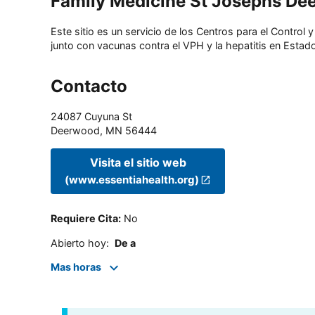
Family Medicine St Josephs De
Este sitio es un servicio de los Centros para el Contro
junto con vacunas contra el VPH y la hepatitis en Estado
Contacto
24087 Cuyuna St
Deerwood
,
MN
56444
Visita el sitio web
(www.essentiahealth.org)
Requiere Cita
:
No
Abierto hoy
:
De a
Mas horas