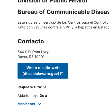
Division of Public Health
Bureau of Communicable Disea
Este sitio es un servicio de los Centros para el Contro
junto con vacunas contra el VPH y la hepatitis en Estado
Contacto
540 S DuPont Hwy
Dover
,
DE
19901
Visita el sitio web
(dhss.delaware.gov)
Requiere Cita
:
Sí
Abierto hoy
:
De a
Mas horas