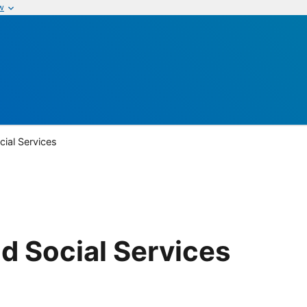
w
ial Services
d Social Services