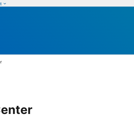
w
r
Center