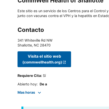
CommWell Health of Shallotte
Este sitio es un servicio de los Centros para el Contro
junto con vacunas contra el VPH y la hepatitis en Estado
Contacto
341 Whiteville Rd NW
Shallotte
,
NC
28470
Visita el sitio web
(commwellhealth.org)
Requiere Cita
:
Sí
Abierto hoy
:
De a
Mas horas