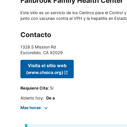
Fallbrook Family Health Center
Este sitio es un servicio de los Centros para el Contro
junto con vacunas contra el VPH y la hepatitis en Estado
Contacto
1328 S Mission Rd
Escondido
,
CA
92029
Visita el sitio web
(www.chsica.org)
Requiere Cita
:
Sí
Abierto hoy
:
De a
Mas horas