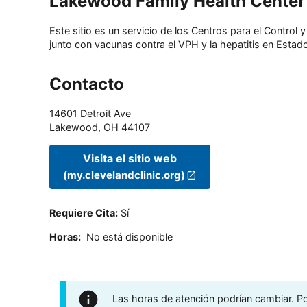
Lakewood Family Health Center
Este sitio es un servicio de los Centros para el Contro
junto con vacunas contra el VPH y la hepatitis en Estado
Contacto
14601 Detroit Ave
Lakewood
,
OH
44107
Visita el sitio web
(my.clevelandclinic.org)
Requiere Cita
:
Sí
Horas
:
No está disponible
Las horas de atención podrían cambiar. Por