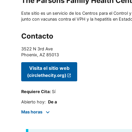
The Parsons Family Health Cent
Este sitio es un servicio de los Centros para el Contro
junto con vacunas contra el VPH y la hepatitis en Estado
Contacto
3522 N 3rd Ave
Phoenix
,
AZ
85013
Visita el sitio web
(circlethecity.org)
Requiere Cita
:
Sí
Abierto hoy
:
De a
Mas horas