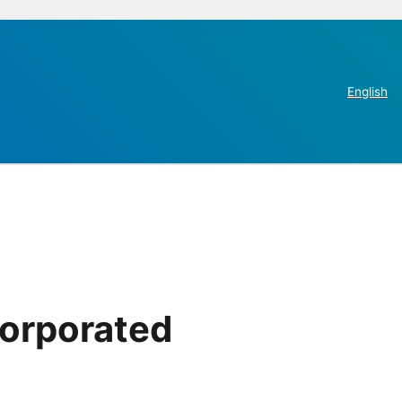
English
corporated