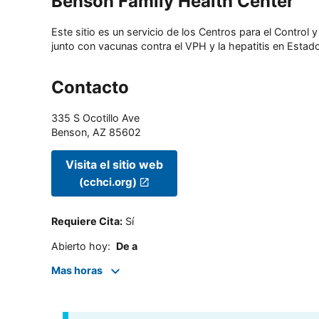
Benson Family Health Center
Este sitio es un servicio de los Centros para el Contro
junto con vacunas contra el VPH y la hepatitis en Estado
Contacto
335 S Ocotillo Ave
Benson
,
AZ
85602
Visita el sitio web
(cchci.org)
Requiere Cita
:
Sí
Abierto hoy
:
De a
Mas horas