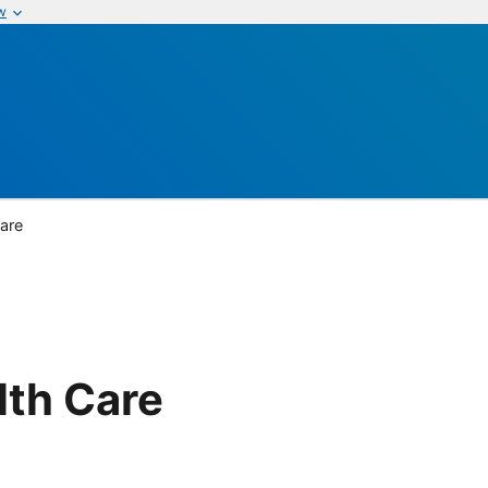
w
are
lth Care