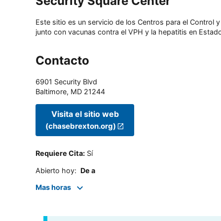
Security Square Center
Este sitio es un servicio de los Centros para el Contro
junto con vacunas contra el VPH y la hepatitis en Estado
Contacto
6901 Security Blvd
Baltimore
,
MD
21244
Visita el sitio web
(chasebrexton.org)
Requiere Cita
:
Sí
Abierto hoy
:
De a
Mas horas