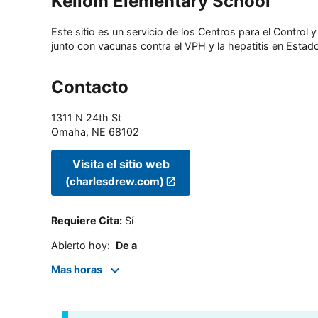
Kellom Elementary School
Este sitio es un servicio de los Centros para el Contro
junto con vacunas contra el VPH y la hepatitis en Estado
Contacto
1311 N 24th St
Omaha
,
NE
68102
Visita el sitio web
(charlesdrew.com)
Requiere Cita
:
Sí
Abierto hoy
:
De a
Mas horas