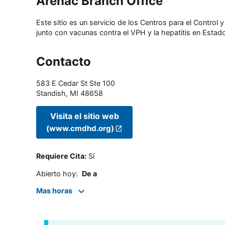
Arenac Branch Office
Este sitio es un servicio de los Centros para el Contro
junto con vacunas contra el VPH y la hepatitis en Estado
Contacto
583 E Cedar St Ste 100
Standish
,
MI
48658
Visita el sitio web
(www.cmdhd.org)
Requiere Cita
:
Sí
Abierto hoy
:
De a
Mas horas