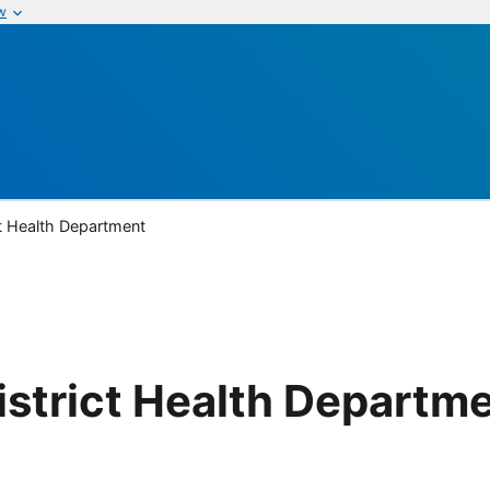
w
ct Health Department
istrict Health Departm