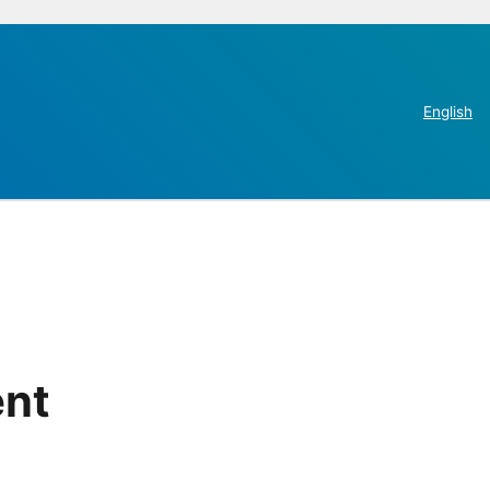
English
ent