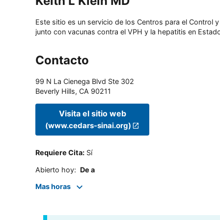
Keith L Klein MD
Este sitio es un servicio de los Centros para el Contro
junto con vacunas contra el VPH y la hepatitis en Estado
Contacto
99 N La Cienega Blvd Ste 302
Beverly Hills
,
CA
90211
Visita el sitio web
(www.cedars-sinai.org)
Requiere Cita
:
Sí
Abierto hoy
:
De a
Mas horas