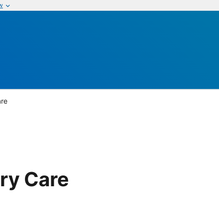
w
are
ry Care