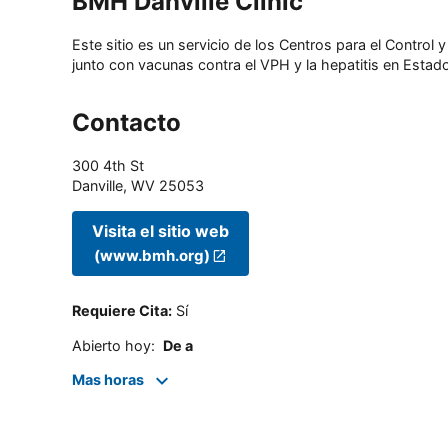
BMH Danville Clinic
Este sitio es un servicio de los Centros para el Contro
junto con vacunas contra el VPH y la hepatitis en Estado
Contacto
300 4th St
Danville
,
WV
25053
Visita el sitio web
(www.bmh.org)
Requiere Cita
:
Sí
Abierto hoy
:
De a
Mas horas