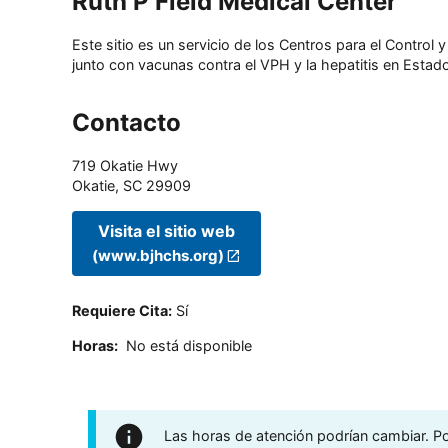
Ruth P Field Medical Center
Este sitio es un servicio de los Centros para el Contro
junto con vacunas contra el VPH y la hepatitis en Estado
Contacto
719 Okatie Hwy
Okatie
,
SC
29909
Visita el sitio web
(www.bjhchs.org)
Requiere Cita
:
Sí
Horas
:
No está disponible
Las horas de atención podrían cambiar. Por