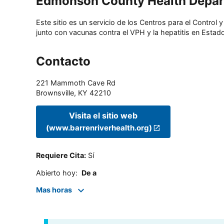
Edmonson County Health Depa
Este sitio es un servicio de los Centros para el Contro
junto con vacunas contra el VPH y la hepatitis en Estado
Contacto
221 Mammoth Cave Rd
Brownsville
,
KY
42210
Visita el sitio web
(www.barrenriverhealth.org)
Requiere Cita
:
Sí
Abierto hoy
:
De a
Mas horas