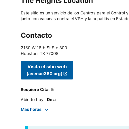
The Heights Location
Este sitio es un servicio de los Centros para el Contro
junto con vacunas contra el VPH y la hepatitis en Estado
Contacto
2150 W 18th St Ste 300
Houston
,
TX
77008
Visita el sitio web
(avenue360.org)
Requiere Cita
:
Sí
Abierto hoy
:
De a
Mas horas