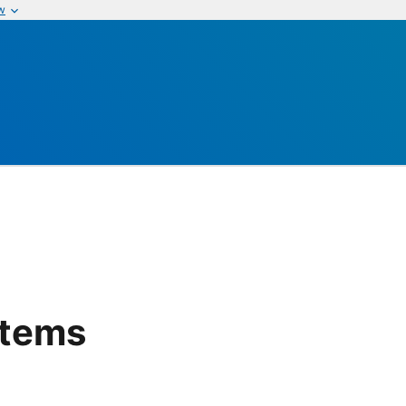
w
s
stems