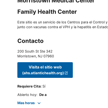
Morristown Medical Center
Family Health Center
Este sitio es un servicio de los Centros para el Contro
junto con vacunas contra el VPH y la hepatitis en Estado
Contacto
200 South St Ste 342
Morristown
,
NJ
07960
Visita el sitio web
(ahs.atlantichealth.org)
Requiere Cita
:
Sí
Abierto hoy
:
De a
Mas horas