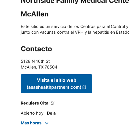
Northside Family Medical Cente
McAllen
Este sitio es un servicio de los Centros para el Contro
junto con vacunas contra el VPH y la hepatitis en Estado
Contacto
5128 N 10th St
McAllen
,
TX
78504
Visita el sitio web
(asashealthpartners.com)
Requiere Cita
:
Sí
Abierto hoy
:
De a
Mas horas