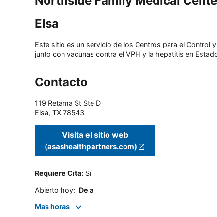
Northside Family Medical Cente
Elsa
Este sitio es un servicio de los Centros para el Contro
junto con vacunas contra el VPH y la hepatitis en Estado
Contacto
119 Retama St Ste D
Elsa
,
TX
78543
Visita el sitio web
(asashealthpartners.com)
Requiere Cita
:
Sí
Abierto hoy
:
De a
Mas horas