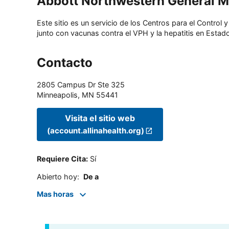
Abbott Northwestern General M
Este sitio es un servicio de los Centros para el Contro
junto con vacunas contra el VPH y la hepatitis en Estado
Contacto
2805 Campus Dr Ste 325
Minneapolis
,
MN
55441
Visita el sitio web
(account.allinahealth.org)
Requiere Cita
:
Sí
Abierto hoy
:
De a
Mas horas