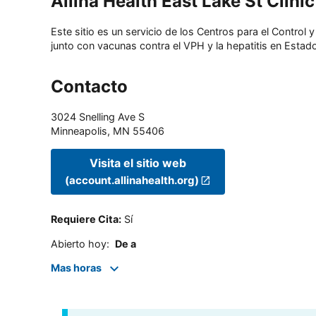
Allina Health East Lake St Clinic
Este sitio es un servicio de los Centros para el Contro
junto con vacunas contra el VPH y la hepatitis en Estado
Contacto
3024 Snelling Ave S
Minneapolis
,
MN
55406
Visita el sitio web
(account.allinahealth.org)
Requiere Cita
:
Sí
Abierto hoy
:
De a
Mas horas