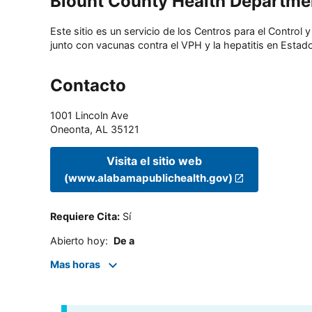
Blount County Health Departme
Este sitio es un servicio de los Centros para el Contro
junto con vacunas contra el VPH y la hepatitis en Estado
Contacto
1001 Lincoln Ave
Oneonta
,
AL
35121
Visita el sitio web
(www.alabamapublichealth.gov)
Requiere Cita
:
Sí
Abierto hoy
:
De a
Mas horas